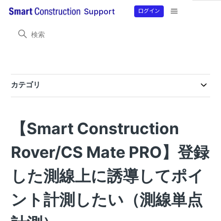
ログイン
Support
Smart Construction Rover
目的から探す
目的から探す
カテゴリ
製品情報
【Smart Construction Rover２】RTFSetting設定マニュアル
SmartMateアプリのバージョンアップのお知らせ(2026/07/21）
Smart Construction Rover・Smart Construction Rover2 ファームウェアバージョンアップのご案内（7月17日予定）
SmartMateアプリのバージョンアップのお知らせ(2026/06/29）
SmartMateアプリのバージョンアップのお知らせ(2026/03/12）
【Smart Construction Rover/Smart Construction Rover2/ CS Mate PRO】SmartMateアプリのバージョンアップのお知らせ10/15(水）
【Smart Construction Rover/Smart Construction Rover2/ CS Mate PRO】SmartMateアプリのバージョンアップのお知らせ９/10(水）
【Smart Construction Rover/Smart Construction Rover2/ CS Mate PRO】SmartMateアプリのバージョンアップのお知らせ8/6(水）
【Smart Construction Rover/Smart Construction Rover2/ CS Mate PRO】SmartMateアプリのバージョンアップのお知らせ
【Smart Construction Rover/Smart Construction Rover2/ CS Mate PRO】SmartMateアプリのバージョンアップのお知らせ
【Smart Construction Rover/Smart Construction Rover2/ CS Mate PRO】SmartMateアプリのバージョンアップのお知らせ
【Smart Construction Rover/Smart Construction Rover2/ CS Mate PRO】SmartMateアプリのバージョンアップのお知らせ
【Smart Construction Rover/CS Mate PRO】 SmartMateアプリのバージョンアップのお知らせ
【Smart Construction Rover/CS Mate PRO】 SmartMateアプリ_バージョンアップのお知らせ
SmartMateおよびRTFSettingバージョンアップのお知らせ
SmartMateおよびRTFSettingバージョンアップのお知らせ
【Smart Construction
よくある問い合わせ
RTFSettingアプリとSmartMateアプリのバージョンアップ方法について
【重要】4月1日に実施される国土地理院電子基準点標⾼成果改定にともなうSmartMateアプリのNtrip設定・マウントポイント入力方法について
【Smart Construction Rover2】 固定局 （Ntrip設定）につながらない
残差取得計算ができない「HTTPステータス403エラー表示」
【Smart Construction Rover】 プラットフォームアカウント再認証のお願い
X,Y,Z座標のcsvファイルをSmart Construction Roverアプリに取り込みをする方法
エラー表示「ローカライゼーションファイルが未登録です」が表示される
SmartMateアプリ操作時のエラー表示(400、401、404）意味を知りたい
エラー表示「ローカライゼーションファイルが未登録です」が表示される
外付け無線を用いてSmart Construction Roverを基地局として設置する方法が知りたい
RTFSettingアプリでReceiver（RTF500）との接続ができない。
ローカライゼーション座標のcsvアップロードファイルの取り込み形式が知りたい
固定局使用時にコマツICT建機MC-i4搭載機で15分経過すると衛星がつながらない
Smart Construction Roverの座標単位画面表示とcsvファイル取り込みを知る方法
RTF500でコマツNtripキャスターを補正データとして使用し、Smart Construction Roverを基地局として設置する方法
Smart Construction Roverアプリから.gc3ファイルを取り込みする方法
Smart Construction Roverをコマツの建機と使用したいが、どの建機ならば使用できますか？
SmartMateアプリで衛星数（衛星種類）水平精度、垂直精度の確認方法が分からない
Rover/CS Mate PRO】登録
目的から探す
した測線上に誘導してポイ
目的から探す
目的から探す
ント計測したい（測線単点
目的から探す(CS Mate PRO)