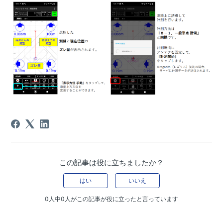
たい
【CS Mate PRO】移動局Ntrip設定（RTFSetting）がした
い
【CS Mate PRO】固定局Ntrip設定（RTFSetting）がした
い
【Smart Construction Rover/CS Mate PRO】バージョン
を確認したい（RTFSettingアプリ・SmartMateアプリ）
【Smart Construction Rover/CS Mate PRO】Quick3Dの
標定点計測がしたい
【Smart Construction Rover / CS Mate PRO】ローカラ
イゼーション結果GC3ファイルをダウンロードしたい
この記事は役に立ちましたか？
【Smart Construction Rover/CS Mate PRO】計測座標点
確認・CSVファイル出力したい
はい
いいえ
【Smart Construction Rover/CS Mate PRO】登録した測
0人中0人がこの記事が役に立ったと言っています
線上に誘導してポイント計測したい（測線単点計測）