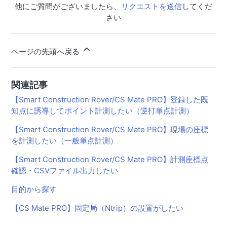
【Smart Construction Rover/CS Mate PRO】登録した既
他にご質問がございましたら、
リクエストを送信
してくだ
知点に誘導してポイント計測したい（逆打単点計測）
さい
【Smart Construction Rover/CS Mate PRO】現場の座標
を計測したい（一般単点計測）
ページの先頭へ戻る
【Smart Construction Rover/CS Mate PRO】平面図デー
タを取り込みたい
関連記事
【Smart Construction Rover/CS Mate PRO】3次元設計
【Smart Construction Rover/CS Mate PRO】登録した既
データを取り込みたい
知点に誘導してポイント計測したい（逆打単点計測）
【Smart Construction Dashboard/CS Mate PRO】逆打
【Smart Construction Rover/CS Mate PRO】現場の座標
単点計測した座標情報をSmart Construction Dashboard
を計測したい（一般単点計測）
に送信したい
【Smart Construction Rover/CS Mate PRO】計測座標点
【Smart Construction Dashboard/CS Mate PRO】Smart
Construction DashboardからRover端末に指定した座標情
確認・CSVファイル出力したい
報を送信したい
目的から探す
【Smart Construction Rover/CS Mate PRO】 SIMカード
【CS Mate PRO】固定局（Ntrip）の設置がしたい
の設定をしたい