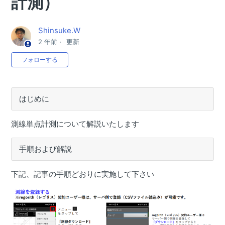
計測）
目的から探す(Smart Construction Rover)
Smart Construction Roverで出来ること
Shinsuke.W
【Smart Construction Rover】ファームウェアアップデー
2 年前
更新
トがしたい
0人がフォロー中
フォローする
【Smart Construction Rover】SmartMateアプリをイン
ストールしたい
【Smart Construction Rover】RTFSettingアプリをイン
はじめに
ストールしたい
【Smart Construction Rover】アクセスポイントの設定が
測線単点計測について解説いたします
したい
手順および解説
【Smart Construction Rover】固定局設置点の座標を計測
したい（無線機）
下記、記事の手順どおりに実施して下さい
【Smart Construction Rover】固定局設置点の座標を計測
したい（Ntrip）
【Smart Construction Rover】移動局SmartMateアプリ_
ローカライゼーション計測設定がしたい（Ntrip）