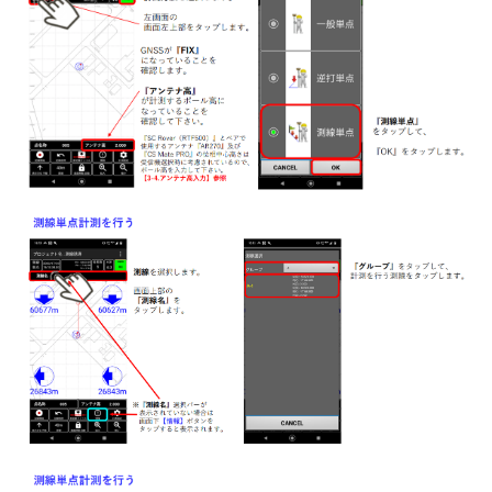
【CS Mate PRO】RTFSettingアプリをインストールした
い
【CS Mate PRO】固定局（外付け無線機）の設置がした
い
【CS Mate PRO】固定局（Ntrip）の設置がしたい
【CS Mate PRO】固定局設置点の座標を計測したい（無
線機）
【CS Mate PRO】移動局SmartMateアプリ_ローカライゼ
ーション実測がしたい
【CS Mate PRO】移動局SmartMateアプリ_ローカライゼ
ーション計測設定がしたい（Ntrip）
【CS Mate PRO】固定局設置点の座標を計測したい
（Ntrip）
【CS Mate PRO】固定局無線機設定（RTFSetting）がし
たい
【CS Mate PRO 】移動局無線機設定（RTFSetting）がし