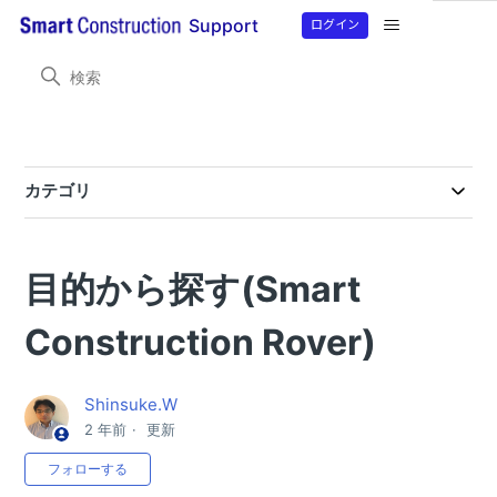
ログイン
Support
Smart Construction Rover
目的から探す
目的から探す
カテゴリ
製品情報
【Smart Construction Rover２】RTFSetting設定マニュアル
SmartMateアプリのバージョンアップのお知らせ(2026/07/21）
Smart Construction Rover・Smart Construction Rover2 ファームウェアバージョンアップのご案内（7月17日予定）
SmartMateアプリのバージョンアップのお知らせ(2026/06/29）
SmartMateアプリのバージョンアップのお知らせ(2026/03/12）
【Smart Construction Rover/Smart Construction Rover2/ CS Mate PRO】SmartMateアプリのバージョンアップのお知らせ10/15(水）
【Smart Construction Rover/Smart Construction Rover2/ CS Mate PRO】SmartMateアプリのバージョンアップのお知らせ９/10(水）
【Smart Construction Rover/Smart Construction Rover2/ CS Mate PRO】SmartMateアプリのバージョンアップのお知らせ8/6(水）
【Smart Construction Rover/Smart Construction Rover2/ CS Mate PRO】SmartMateアプリのバージョンアップのお知らせ
【Smart Construction Rover/Smart Construction Rover2/ CS Mate PRO】SmartMateアプリのバージョンアップのお知らせ
【Smart Construction Rover/Smart Construction Rover2/ CS Mate PRO】SmartMateアプリのバージョンアップのお知らせ
【Smart Construction Rover/Smart Construction Rover2/ CS Mate PRO】SmartMateアプリのバージョンアップのお知らせ
【Smart Construction Rover/CS Mate PRO】 SmartMateアプリのバージョンアップのお知らせ
【Smart Construction Rover/CS Mate PRO】 SmartMateアプリ_バージョンアップのお知らせ
SmartMateおよびRTFSettingバージョンアップのお知らせ
SmartMateおよびRTFSettingバージョンアップのお知らせ
目的から探す(Smart
よくある問い合わせ
RTFSettingアプリとSmartMateアプリのバージョンアップ方法について
【重要】4月1日に実施される国土地理院電子基準点標⾼成果改定にともなうSmartMateアプリのNtrip設定・マウントポイント入力方法について
【Smart Construction Rover2】 固定局 （Ntrip設定）につながらない
残差取得計算ができない「HTTPステータス403エラー表示」
【Smart Construction Rover】 プラットフォームアカウント再認証のお願い
X,Y,Z座標のcsvファイルをSmart Construction Roverアプリに取り込みをする方法
エラー表示「ローカライゼーションファイルが未登録です」が表示される
SmartMateアプリ操作時のエラー表示(400、401、404）意味を知りたい
エラー表示「ローカライゼーションファイルが未登録です」が表示される
外付け無線を用いてSmart Construction Roverを基地局として設置する方法が知りたい
RTFSettingアプリでReceiver（RTF500）との接続ができない。
ローカライゼーション座標のcsvアップロードファイルの取り込み形式が知りたい
固定局使用時にコマツICT建機MC-i4搭載機で15分経過すると衛星がつながらない
Smart Construction Roverの座標単位画面表示とcsvファイル取り込みを知る方法
RTF500でコマツNtripキャスターを補正データとして使用し、Smart Construction Roverを基地局として設置する方法
Smart Construction Roverアプリから.gc3ファイルを取り込みする方法
Smart Construction Roverをコマツの建機と使用したいが、どの建機ならば使用できますか？
SmartMateアプリで衛星数（衛星種類）水平精度、垂直精度の確認方法が分からない
Construction Rover)
目的から探す
目的から探す
Shinsuke.W
目的から探す
2 年前
更新
目的から探す(CS Mate PRO)
0人がフォロー中
フォローする