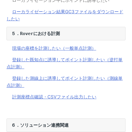
ローカライゼーション中にポイントに誘導したい
【Smart Construction Rover/CS Mate PRO】登録した既
知点に誘導してポイント計測したい（逆打単点計測）
ローカライゼーション結果GC3ファイルをダウンロード
したい
【Smart Construction Rover/CS Mate PRO】現場の座標
を計測したい（一般単点計測）
５．Roverにおける計測
【Smart Construction Rover/CS Mate PRO】平面図デー
タを取り込みたい
現場の座標を計測したい（一般単点計測）
【Smart Construction Rover/CS Mate PRO】3次元設計
データを取り込みたい
登録した既知点に誘導してポイント計測したい（逆打単
点計測）
【Smart Construction Dashboard/CS Mate PRO】逆打
単点計測した座標情報をSmart Construction Dashboard
登録した測線上に誘導してポイント計測したい（測線単
に送信したい
点計測）
【Smart Construction Dashboard/CS Mate PRO】Smart
計測座標点確認・CSVファイル出力したい
Construction DashboardからRover端末に指定した座標情
報を送信したい
【Smart Construction Rover/CS Mate PRO】 SIMカード
の設定をしたい
６．ソリューション連携関連