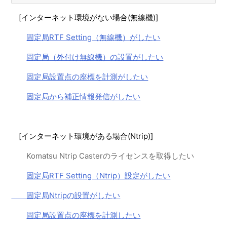
【Smart Construction Rover】固定局（Ntrip）の設置が
[
インターネット環境がない場合(無線機)]
したい
固定局RTF Setting（無線機）がしたい
【Smart Construction Rover】移動局SmartMateアプリ_
ローカライゼーション実測がしたい
固定局（外付け無線機）の設置がしたい
【Smart Construction Rover】移動局無線機設定
固定局設置点の座標を計測がしたい
（RTFSetting）がしたい
固定局から補正情報発信がしたい
【Smart Construction Rover】固定局（外付け無線機）の
設置がしたい
【Smart Construction Rover】移動局Ntrip設定
[インターネット環境がある場合(Ntrip)]
（RTFSetting）がしたい
Komatsu Ntrip Casterのライセンスを取得したい
【Smart Construction Rover】固定局無線機設定
（RTFSetting）がしたい
固定局RTF Setting（Ntrip）設定がしたい
【Smart Construction Rover】固定局Ntrip設定
固定局Ntripの設置がしたい
（RTFSetting）がしたい
固定局設置点の座標を計測したい
【Smart Construction Rover】外部電源を利用したい