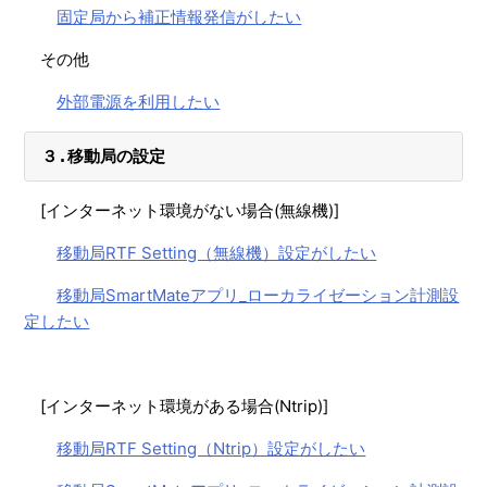
【CS Mate PRO】RTFSettingアプリをインストールした
固定局から補正情報発信がしたい
い
その他
【CS Mate PRO】固定局（外付け無線機）の設置がした
い
外部電源を利用したい
【CS Mate PRO】固定局（Ntrip）の設置がしたい
３.移動局の設定
【CS Mate PRO】固定局設置点の座標を計測したい（無
線機）
[
インターネット環境がない場合(無線機)]
【CS Mate PRO】移動局SmartMateアプリ_ローカライゼ
移動局RTF Setting（無線機）設定がしたい
ーション実測がしたい
移動局SmartMateアプリ_ローカライゼーション計測設
【CS Mate PRO】移動局SmartMateアプリ_ローカライゼ
定したい
ーション計測設定がしたい（Ntrip）
【CS Mate PRO】固定局設置点の座標を計測したい
（Ntrip）
[インターネット環境がある場合(Ntrip)]
【CS Mate PRO】固定局無線機設定（RTFSetting）がし
たい
移動局RTF Setting（Ntrip）設定がしたい
【CS Mate PRO 】移動局無線機設定（RTFSetting）がし