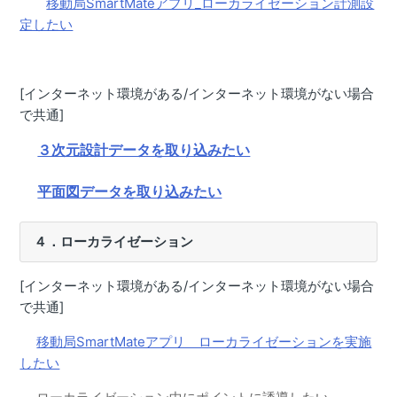
移動局SmartMateアプリ_ローカライゼーション計測設
たい
定したい
【CS Mate PRO】移動局Ntrip設定（RTFSetting）がした
い
[インターネット環境がある/インターネット環境がない場合
【CS Mate PRO】固定局Ntrip設定（RTFSetting）がした
で共通]
い
３次元設計データを取り込みたい
【Smart Construction Rover/CS Mate PRO】バージョン
を確認したい（RTFSettingアプリ・SmartMateアプリ）
平面図データを取り込みたい
【Smart Construction Rover/CS Mate PRO】Quick3Dの
標定点計測がしたい
４．ローカライゼーション
【Smart Construction Rover / CS Mate PRO】ローカラ
イゼーション結果GC3ファイルをダウンロードしたい
[インターネット環境がある/インターネット環境がない場合
【Smart Construction Rover/CS Mate PRO】計測座標点
で共通]
確認・CSVファイル出力したい
移動局SmartMateアプリ ローカライゼーションを実施
【Smart Construction Rover/CS Mate PRO】登録した測
したい
線上に誘導してポイント計測したい（測線単点計測）