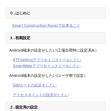
目的から探す(Smart Construction Rover)
Smart Construction Roverで出来ること
０.はじめに
【Smart Construction Rover】ファームウェアアップデー
トがしたい
Smart Construction Roverで出来ること
【Smart Construction Rover】SmartMateアプリをイン
ストールしたい
１.初期設定
【Smart Construction Rover】RTFSettingアプリをイン
Android端末の設定がしたい(工場出荷時に設定済み）
ストールしたい
RTFSettingアプリをインストールしたい
【Smart Construction Rover】アクセスポイントの設定が
SmartMateアプリをインストールしたい
したい
【Smart Construction Rover】固定局設置点の座標を計測
Android端末の設定がしたい(ユーザ側で設定）
したい（無線機）
SIMカードの設定をしたい
【Smart Construction Rover】固定局設置点の座標を計測
したい（Ntrip）
アクセスポイントの設定がしたい
【Smart Construction Rover】移動局SmartMateアプリ_
２.固定局の設定
ローカライゼーション計測設定がしたい（Ntrip）