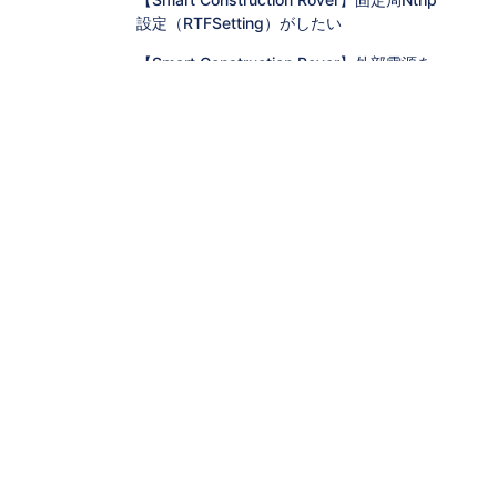
設定（RTFSetting）がしたい
【Smart Construction Rover】外部電源を
利用したい
【CS Mate PRO】RTFSettingアプリをイン
ストールしたい
【CS Mate PRO】固定局（外付け無線機）
の設置がしたい
【CS Mate PRO】固定局（Ntrip）の設置が
したい
【CS Mate PRO】固定局設置点の座標を計
測したい（無線機）
【CS Mate PRO】移動局SmartMateアプリ
_ローカライゼーション実測がしたい
【CS Mate PRO】移動局SmartMateアプリ
_ローカライゼーション計測設定がしたい
（Ntrip）