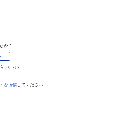
たか？
え
と言っています
トを送信
してください