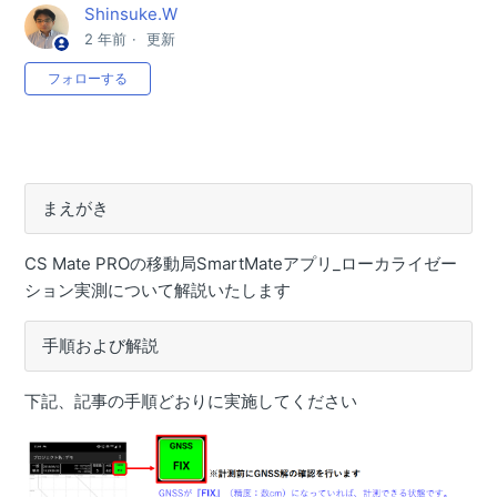
目的から探す(Smart Construction Rover)
Shinsuke.W
2 年前
更新
Smart Construction Roverで出来ること
0人がフォロー中
フォローする
【Smart Construction Rover】ファームウェアアップデー
トがしたい
【Smart Construction Rover】SmartMateアプリをイン
ストールしたい
まえがき
【Smart Construction Rover】RTFSettingアプリをイン
ストールしたい
CS Mate PROの移動局SmartMateアプリ_ローカライゼー
【Smart Construction Rover】アクセスポイントの設定が
ション実測について解説いたします
したい
【Smart Construction Rover】固定局設置点の座標を計測
手順および解説
したい（無線機）
【Smart Construction Rover】固定局設置点の座標を計測
下記、記事の手順どおりに実施してください
したい（Ntrip）
【Smart Construction Rover】移動局SmartMateアプリ_
ローカライゼーション計測設定がしたい（Ntrip）