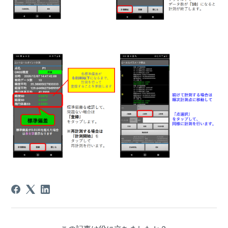
たい
【CS Mate PRO】移動局Ntrip設定（RTFSetting）がした
い
【CS Mate PRO】固定局Ntrip設定（RTFSetting）がした
い
【Smart Construction Rover/CS Mate PRO】バージョン
を確認したい（RTFSettingアプリ・SmartMateアプリ）
【Smart Construction Rover/CS Mate PRO】Quick3Dの
標定点計測がしたい
【Smart Construction Rover / CS Mate PRO】ローカラ
イゼーション結果GC3ファイルをダウンロードしたい
【Smart Construction Rover/CS Mate PRO】計測座標点
確認・CSVファイル出力したい
【Smart Construction Rover/CS Mate PRO】登録した測
線上に誘導してポイント計測したい（測線単点計測）