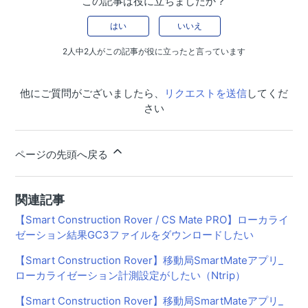
この記事は役に立ちましたか？
【Smart Construction Rover/CS Mate PRO】登録した既
知点に誘導してポイント計測したい（逆打単点計測）
はい
いいえ
【Smart Construction Rover/CS Mate PRO】現場の座標
2人中2人がこの記事が役に立ったと言っています
を計測したい（一般単点計測）
【Smart Construction Rover/CS Mate PRO】平面図デー
他にご質問がございましたら、
リクエストを送信
してくだ
タを取り込みたい
さい
【Smart Construction Rover/CS Mate PRO】3次元設計
データを取り込みたい
ページの先頭へ戻る
【Smart Construction Dashboard/CS Mate PRO】逆打
単点計測した座標情報をSmart Construction Dashboard
に送信したい
関連記事
【Smart Construction Dashboard/CS Mate PRO】Smart
【Smart Construction Rover / CS Mate PRO】ローカライ
Construction DashboardからRover端末に指定した座標情
ゼーション結果GC3ファイルをダウンロードしたい
報を送信したい
【Smart Construction Rover】移動局SmartMateアプリ_
【Smart Construction Rover/CS Mate PRO】 SIMカード
ローカライゼーション計測設定がしたい（Ntrip）
の設定をしたい
【Smart Construction Rover】移動局SmartMateアプリ_