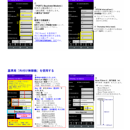
たい
【CS Mate PRO】移動局Ntrip設定（RTFSetting）がした
い
【CS Mate PRO】固定局Ntrip設定（RTFSetting）がした
い
【Smart Construction Rover/CS Mate PRO】バージョン
を確認したい（RTFSettingアプリ・SmartMateアプリ）
【Smart Construction Rover/CS Mate PRO】Quick3Dの
標定点計測がしたい
【Smart Construction Rover / CS Mate PRO】ローカラ
イゼーション結果GC3ファイルをダウンロードしたい
【Smart Construction Rover/CS Mate PRO】計測座標点
確認・CSVファイル出力したい
【Smart Construction Rover/CS Mate PRO】登録した測
線上に誘導してポイント計測したい（測線単点計測）