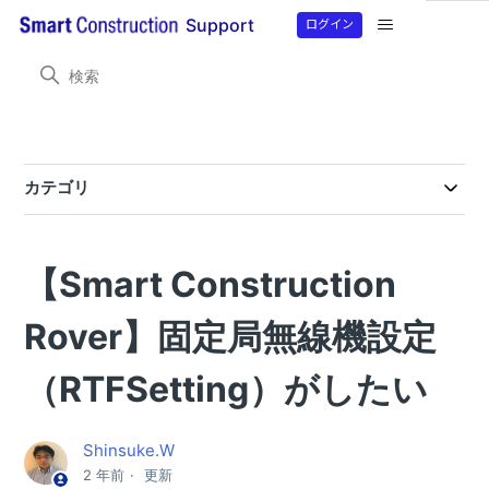
ログイン
Support
Smart Construction Rover
目的から探す
目的から探す
カテゴリ
製品情報
【Smart Construction Rover２】RTFSetting設定マニュアル
SmartMateアプリのバージョンアップのお知らせ(2026/07/21）
Smart Construction Rover・Smart Construction Rover2 ファームウェアバージョンアップのご案内（7月17日予定）
SmartMateアプリのバージョンアップのお知らせ(2026/06/29）
SmartMateアプリのバージョンアップのお知らせ(2026/03/12）
【Smart Construction Rover/Smart Construction Rover2/ CS Mate PRO】SmartMateアプリのバージョンアップのお知らせ10/15(水）
【Smart Construction Rover/Smart Construction Rover2/ CS Mate PRO】SmartMateアプリのバージョンアップのお知らせ９/10(水）
【Smart Construction Rover/Smart Construction Rover2/ CS Mate PRO】SmartMateアプリのバージョンアップのお知らせ8/6(水）
【Smart Construction Rover/Smart Construction Rover2/ CS Mate PRO】SmartMateアプリのバージョンアップのお知らせ
【Smart Construction Rover/Smart Construction Rover2/ CS Mate PRO】SmartMateアプリのバージョンアップのお知らせ
【Smart Construction Rover/Smart Construction Rover2/ CS Mate PRO】SmartMateアプリのバージョンアップのお知らせ
【Smart Construction Rover/Smart Construction Rover2/ CS Mate PRO】SmartMateアプリのバージョンアップのお知らせ
【Smart Construction Rover/CS Mate PRO】 SmartMateアプリのバージョンアップのお知らせ
【Smart Construction Rover/CS Mate PRO】 SmartMateアプリ_バージョンアップのお知らせ
SmartMateおよびRTFSettingバージョンアップのお知らせ
SmartMateおよびRTFSettingバージョンアップのお知らせ
【Smart Construction
よくある問い合わせ
RTFSettingアプリとSmartMateアプリのバージョンアップ方法について
【重要】4月1日に実施される国土地理院電子基準点標⾼成果改定にともなうSmartMateアプリのNtrip設定・マウントポイント入力方法について
【Smart Construction Rover2】 固定局 （Ntrip設定）につながらない
残差取得計算ができない「HTTPステータス403エラー表示」
【Smart Construction Rover】 プラットフォームアカウント再認証のお願い
X,Y,Z座標のcsvファイルをSmart Construction Roverアプリに取り込みをする方法
エラー表示「ローカライゼーションファイルが未登録です」が表示される
SmartMateアプリ操作時のエラー表示(400、401、404）意味を知りたい
エラー表示「ローカライゼーションファイルが未登録です」が表示される
外付け無線を用いてSmart Construction Roverを基地局として設置する方法が知りたい
RTFSettingアプリでReceiver（RTF500）との接続ができない。
ローカライゼーション座標のcsvアップロードファイルの取り込み形式が知りたい
固定局使用時にコマツICT建機MC-i4搭載機で15分経過すると衛星がつながらない
Smart Construction Roverの座標単位画面表示とcsvファイル取り込みを知る方法
RTF500でコマツNtripキャスターを補正データとして使用し、Smart Construction Roverを基地局として設置する方法
Smart Construction Roverアプリから.gc3ファイルを取り込みする方法
Smart Construction Roverをコマツの建機と使用したいが、どの建機ならば使用できますか？
SmartMateアプリで衛星数（衛星種類）水平精度、垂直精度の確認方法が分からない
Rover】固定局無線機設定
目的から探す
（RTFSetting）がしたい
目的から探す
目的から探す
Shinsuke.W
目的から探す(CS Mate PRO)
2 年前
更新