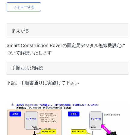
目的から探す(Smart Construction Rover)
0人がフォロー中
フォローする
Smart Construction Roverで出来ること
【Smart Construction Rover】ファームウェアアップデー
トがしたい
まえがき
【Smart Construction Rover】SmartMateアプリをイン
Smart Construction Roverの固定局デジタル無線機設定に
ストールしたい
ついて解説いたします
【Smart Construction Rover】RTFSettingアプリをイン
ストールしたい
手順および解説
【Smart Construction Rover】アクセスポイントの設定が
したい
下記、手順書通りに実施して下さい
【Smart Construction Rover】固定局設置点の座標を計測
したい（無線機）
【Smart Construction Rover】固定局設置点の座標を計測
したい（Ntrip）
【Smart Construction Rover】移動局SmartMateアプリ_
ローカライゼーション計測設定がしたい（Ntrip）