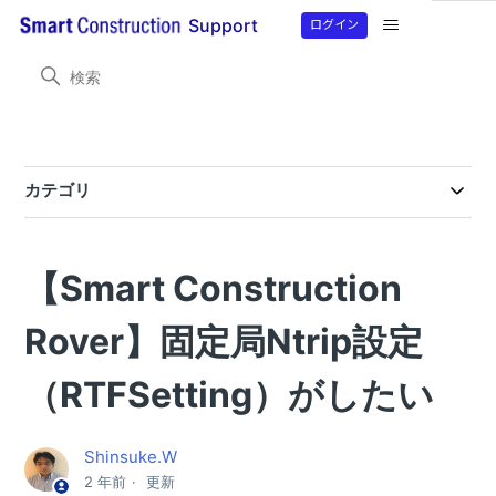
ログイン
Support
Smart Construction Rover
目的から探す
目的から探す
カテゴリ
製品情報
【Smart Construction Rover２】RTFSetting設定マニュアル
SmartMateアプリのバージョンアップのお知らせ(2026/07/21）
Smart Construction Rover・Smart Construction Rover2 ファームウェアバージョンアップのご案内（7月17日予定）
SmartMateアプリのバージョンアップのお知らせ(2026/06/29）
SmartMateアプリのバージョンアップのお知らせ(2026/03/12）
【Smart Construction Rover/Smart Construction Rover2/ CS Mate PRO】SmartMateアプリのバージョンアップのお知らせ10/15(水）
【Smart Construction Rover/Smart Construction Rover2/ CS Mate PRO】SmartMateアプリのバージョンアップのお知らせ９/10(水）
【Smart Construction Rover/Smart Construction Rover2/ CS Mate PRO】SmartMateアプリのバージョンアップのお知らせ8/6(水）
【Smart Construction Rover/Smart Construction Rover2/ CS Mate PRO】SmartMateアプリのバージョンアップのお知らせ
【Smart Construction Rover/Smart Construction Rover2/ CS Mate PRO】SmartMateアプリのバージョンアップのお知らせ
【Smart Construction Rover/Smart Construction Rover2/ CS Mate PRO】SmartMateアプリのバージョンアップのお知らせ
【Smart Construction Rover/Smart Construction Rover2/ CS Mate PRO】SmartMateアプリのバージョンアップのお知らせ
【Smart Construction Rover/CS Mate PRO】 SmartMateアプリのバージョンアップのお知らせ
【Smart Construction Rover/CS Mate PRO】 SmartMateアプリ_バージョンアップのお知らせ
SmartMateおよびRTFSettingバージョンアップのお知らせ
SmartMateおよびRTFSettingバージョンアップのお知らせ
【Smart Construction
よくある問い合わせ
RTFSettingアプリとSmartMateアプリのバージョンアップ方法について
【重要】4月1日に実施される国土地理院電子基準点標⾼成果改定にともなうSmartMateアプリのNtrip設定・マウントポイント入力方法について
【Smart Construction Rover2】 固定局 （Ntrip設定）につながらない
残差取得計算ができない「HTTPステータス403エラー表示」
【Smart Construction Rover】 プラットフォームアカウント再認証のお願い
X,Y,Z座標のcsvファイルをSmart Construction Roverアプリに取り込みをする方法
エラー表示「ローカライゼーションファイルが未登録です」が表示される
SmartMateアプリ操作時のエラー表示(400、401、404）意味を知りたい
エラー表示「ローカライゼーションファイルが未登録です」が表示される
外付け無線を用いてSmart Construction Roverを基地局として設置する方法が知りたい
RTFSettingアプリでReceiver（RTF500）との接続ができない。
ローカライゼーション座標のcsvアップロードファイルの取り込み形式が知りたい
固定局使用時にコマツICT建機MC-i4搭載機で15分経過すると衛星がつながらない
Smart Construction Roverの座標単位画面表示とcsvファイル取り込みを知る方法
RTF500でコマツNtripキャスターを補正データとして使用し、Smart Construction Roverを基地局として設置する方法
Smart Construction Roverアプリから.gc3ファイルを取り込みする方法
Smart Construction Roverをコマツの建機と使用したいが、どの建機ならば使用できますか？
SmartMateアプリで衛星数（衛星種類）水平精度、垂直精度の確認方法が分からない
Rover】固定局Ntrip設定
目的から探す
（RTFSetting）がしたい
目的から探す
目的から探す
Shinsuke.W
目的から探す(CS Mate PRO)
2 年前
更新