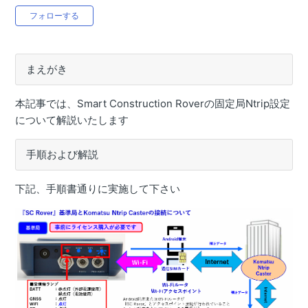
目的から探す(Smart Construction Rover)
0人がフォロー中
フォローする
Smart Construction Roverで出来ること
【Smart Construction Rover】ファームウェアアップデー
トがしたい
まえがき
【Smart Construction Rover】SmartMateアプリをイン
本記事では、Smart Construction Roverの固定局Ntrip設定
ストールしたい
について解説いたします
【Smart Construction Rover】RTFSettingアプリをイン
ストールしたい
手順および解説
【Smart Construction Rover】アクセスポイントの設定が
したい
下記、手順書通りに実施して下さい
【Smart Construction Rover】固定局設置点の座標を計測
したい（無線機）
【Smart Construction Rover】固定局設置点の座標を計測
したい（Ntrip）
【Smart Construction Rover】移動局SmartMateアプリ_
ローカライゼーション計測設定がしたい（Ntrip）