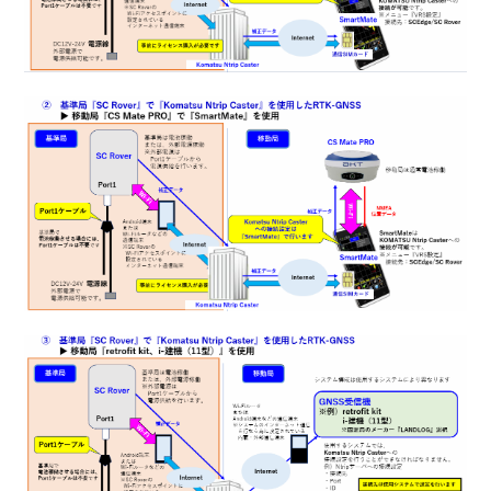
【CS Mate PRO】RTFSettingアプリをインストールした
い
【CS Mate PRO】固定局（外付け無線機）の設置がした
い
【CS Mate PRO】固定局（Ntrip）の設置がしたい
【CS Mate PRO】固定局設置点の座標を計測したい（無
線機）
【CS Mate PRO】移動局SmartMateアプリ_ローカライゼ
ーション実測がしたい
【CS Mate PRO】移動局SmartMateアプリ_ローカライゼ
ーション計測設定がしたい（Ntrip）
【CS Mate PRO】固定局設置点の座標を計測したい
（Ntrip）
【CS Mate PRO】固定局無線機設定（RTFSetting）がし
たい
【CS Mate PRO 】移動局無線機設定（RTFSetting）がし