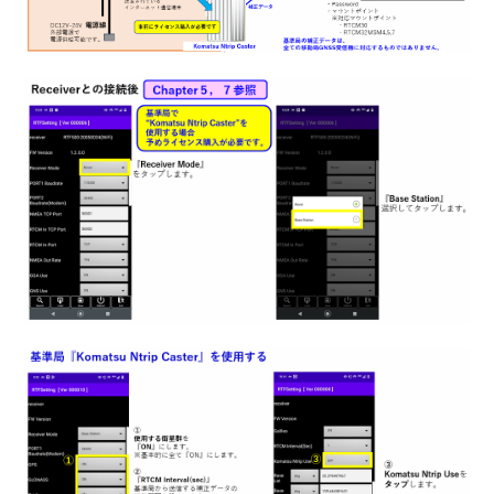
たい
【CS Mate PRO】移動局Ntrip設定（RTFSetting）がした
い
【CS Mate PRO】固定局Ntrip設定（RTFSetting）がした
い
【Smart Construction Rover/CS Mate PRO】バージョン
を確認したい（RTFSettingアプリ・SmartMateアプリ）
【Smart Construction Rover/CS Mate PRO】Quick3Dの
標定点計測がしたい
【Smart Construction Rover / CS Mate PRO】ローカラ
イゼーション結果GC3ファイルをダウンロードしたい
【Smart Construction Rover/CS Mate PRO】計測座標点
確認・CSVファイル出力したい
【Smart Construction Rover/CS Mate PRO】登録した測
線上に誘導してポイント計測したい（測線単点計測）